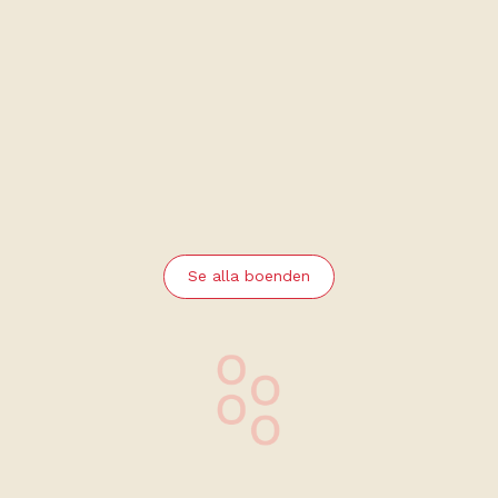
Sjælegård Countryside Lodge
På Bornholms vackra och kuperade norra landskap ligger
Sjælegård. I semesterlägenheterna, som ligger idyllisk
belägna mellan skog, äng och mark, finns det ro och plats
att slappna av och njuta av samvaro.
Boka nu
Se alla boenden