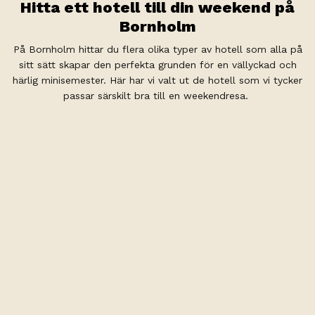
Hitta ett hotell till din weekend på
Bornholm
På Bornholm hittar du flera olika typer av hotell som alla på
sitt sätt skapar den perfekta grunden för en vällyckad och
härlig minisemester. Här har vi valt ut de hotell som vi tycker
passar särskilt bra till en weekendresa.
Griffen Spahotel
Griffen Spahotel i Rönne är ett underbart 4-stjärnigt
spahotell med utsikt över Östersjön. Som övernattande gäst
får du fri entré till det stora spaområdet. Njut av
fridfullheten, stoppa klockan och skäm bort dig själv på
Boka nu
Griffen Spahotel.
Hotel Sandvig Havn