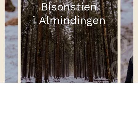
Bisonstien
i Almindingen
Inne i mitten av Danmarks femte största skog, Almindingen,
finner du fridfull stämning bland skyhöga träd. Det är också
här som du kanske kan ha turen att få se en frigående flock
europeiska bison som strövar runt i sin stora inhägnad på
200 hektar.