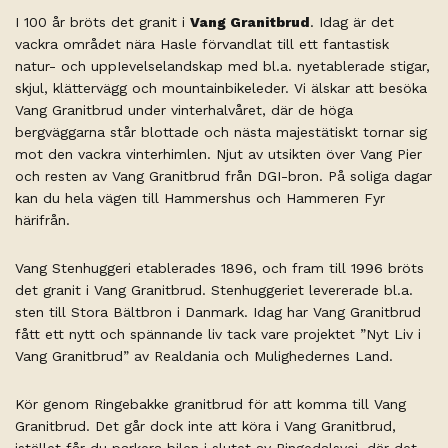
I 100 år bröts det granit i
Vang Granitbrud
. Idag är det
vackra området nära Hasle förvandlat till ett fantastisk
natur- och uppIevelselandskap med bl.a. nyetablerade stigar,
skjul, klättervägg och mountainbikeleder. Vi älskar att besöka
Vang Granitbrud under vinterhalvåret, där de höga
bergväggarna står blottade och nästa majestätiskt tornar sig
mot den vackra vinterhimlen. Njut av utsikten över Vang Pier
och resten av Vang Granitbrud från DGI-bron. På soliga dagar
kan du hela vägen till Hammershus och Hammeren Fyr
härifrån.
Vang Stenhuggeri etablerades 1896, och fram till 1996 bröts
det granit i Vang Granitbrud. Stenhuggeriet levererade bl.a.
sten till Stora Bältbron i Danmark. Idag har Vang Granitbrud
fått ett nytt och spännande liv tack vare projektet ”Nyt Liv i
Vang Granitbrud” av Realdania och Mulighedernes Land.
Kör genom Ringebakke granitbrud för att komma till Vang
Granitbrud. Det går dock inte att köra i Vang Granitbrud,
istället får du parkera bilen i slutet av Ringedalsvej, där det