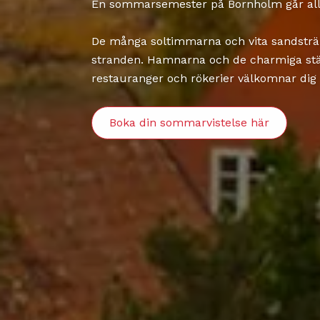
En sommarsemester på Bornholm går all
De många soltimmarna och vita sandstrände
stranden. Hamnarna och de charmiga st
restauranger och rökerier välkomnar dig 
Boka din sommarvistelse här