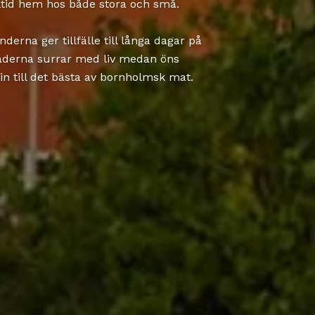
tid hem hos både stora och små.
rna ger tillfälle till långa dagar på
äderna surrar med liv medan öns
in till det bästa av bornholmsk mat.