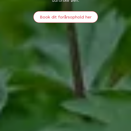
udforske øen.
Book dit forårsophold her