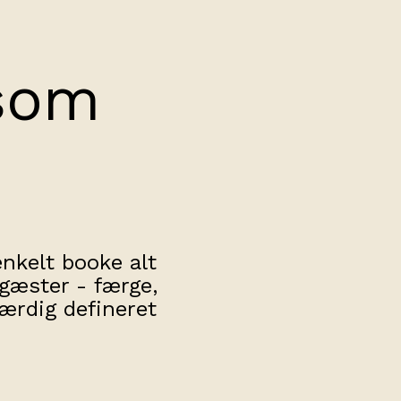
som
nkelt booke alt
 gæster - færge,
færdig defineret