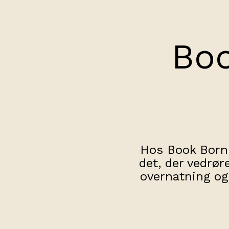
Bo
Hos Book Bornh
det, der vedrør
overnatning og 