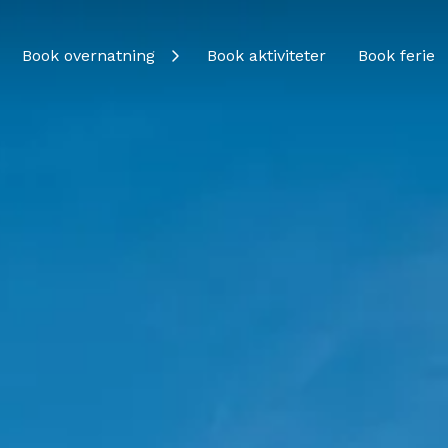
Book overnatning
Book aktiviteter
Book ferie