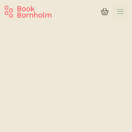
Kurv
Søgeresultat
Rubinhusene