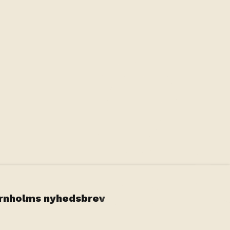
Leaflet
|
©
OpenStreetMap
contributors
ornholms nyhedsbrev