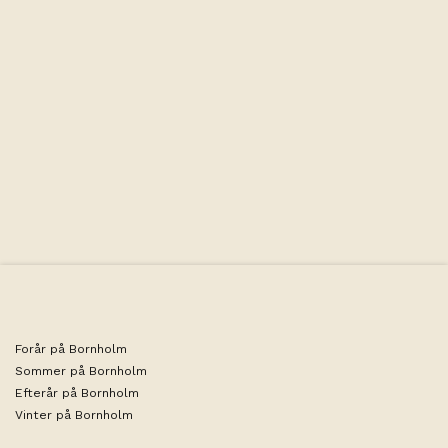
med hver to senge – perfekt til familieferien.
Faciliteter
Forår på Bornholm
Sommer på Bornholm
Efterår på Bornholm
Vinter på Bornholm