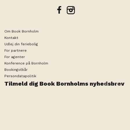
facebook
instagram
Om Book Bornholm
Kontakt
Udlej din feriebolig
For partnere
For agenter
Konference på Bornholm
Bookingvilkår
Persondatapolitik
Tilmeld dig Book Bornholms nyhedsbrev
Datoer eller antal gæster er endnu
Rediger søgning
ikke valgt
Teknisk ansvarlig arrangør er ByNordiq ApS |
Medlemsnummer i Rejsegarantifonden 1936
Produced by
Visit Technology Group
with
Citybreak™
Information & Reservation System