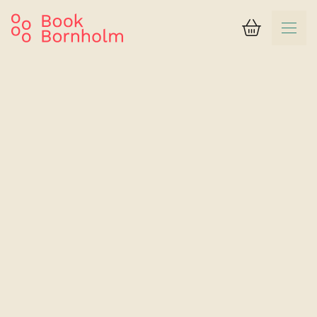
Kurv
Søgeresultat
Gudhjem Feriepark
Feriehus for 4 personer med stort køkken og havudsigt