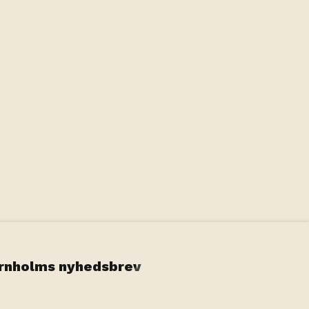
Leaflet
|
©
OpenStreetMap
contributors
ornholms nyhedsbrev