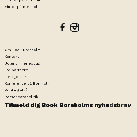
Efterår på Bornholm
Vinter på Bornholm
facebook
instagram
Om Book Bornholm
Kontakt
Udlej din feriebolig
For partnere
For agenter
Konference på Bornholm
Bookingvilkår
Persondatapolitik
Tilmeld dig Book Bornholms nyhedsbrev
Datoer eller antal gæster er endnu
Rediger søgning
ikke valgt
Teknisk ansvarlig arrangør er ByNordiq ApS |
Medlemsnummer i Rejsegarantifonden 1936