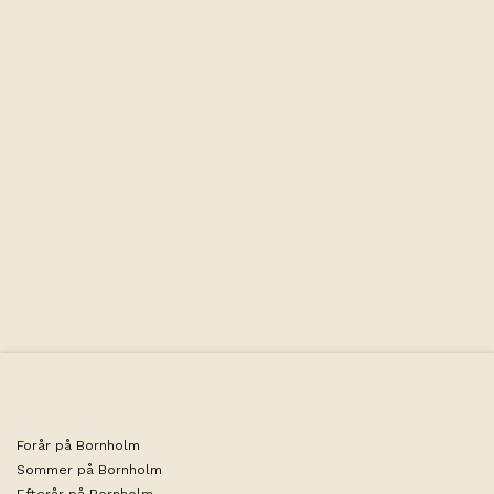
adgang til vaskemaskine og tørretumbler i gårdens
opholdsrum. Hund er velkommen i lejligheden.
Forår på Bornholm
Sommer på Bornholm