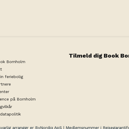
Tilmeld dig Book B
ok Bornholm
t
in feriebolig
rtnere
enter
rence på Bornholm
gvilkår
datapolitik
svarlig arrangør er ByNordiq ApS | Medlemsnummer i Rejsegaranti