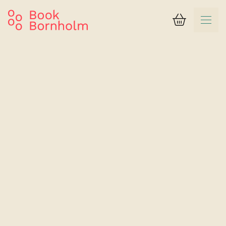
Kurv
Søgeresultat
Nordskoven Strand Camping
Gran Cru hytten (4-5 pers.)