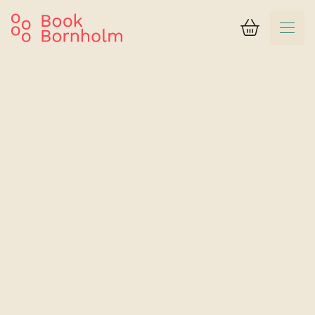
Kurv
Søgeresultat
Svaneke Vandrerhjem
6-sengs værelse med eget bad