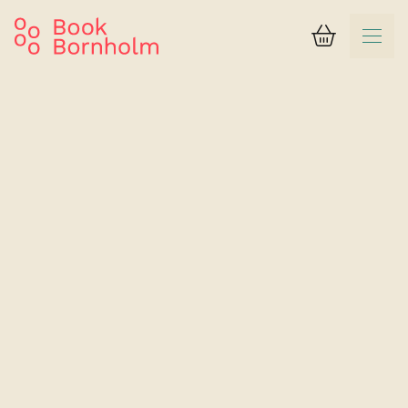
Kurv
Søgeresultat
Svaneke Vandrerhjem
2-sengs værelse med eget bad