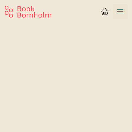
Kurv
Søgeresultat
Abildgaard
Dobbeltværelse for 2 personer