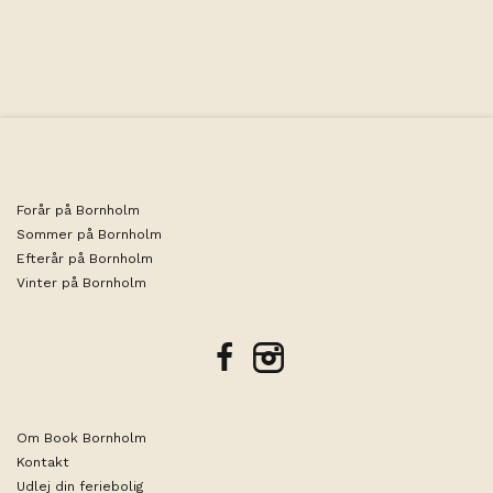
bestående af morgenmad, aftenbuffet samt drikkevarer er
inkluderet i lejeprisen.
Forår på Bornholm
Sommer på Bornholm
Efterår på Bornholm
Vinter på Bornholm
facebook
instagram
Om Book Bornholm
Kontakt
Udlej din feriebolig