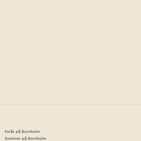
Kapacitet
Størrelse: 26-28 m2 | Senge: 2x enkeltsenge 90 cm bred |
Bemærk: Linned og håndklæder er inkluderet i prisen!
Forår på Bornholm
Sommer på Bornholm