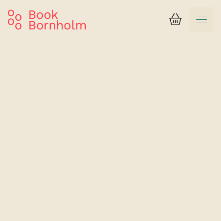
Kurv
Søgeresultat
Hotel Sandvig Havn
Lejlighed for 1-3 personer