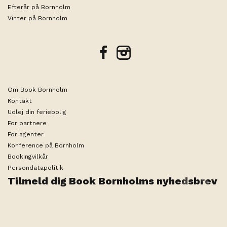
Efterår på Bornholm
Vinter på Bornholm
facebook
instagram
Om Book Bornholm
Kontakt
Udlej din feriebolig
For partnere
For agenter
Konference på Bornholm
Bookingvilkår
Persondatapolitik
Tilmeld dig Book Bornholms nyhedsbrev
Rediger søgning
2 personer
Teknisk ansvarlig arrangør er ByNordiq ApS |