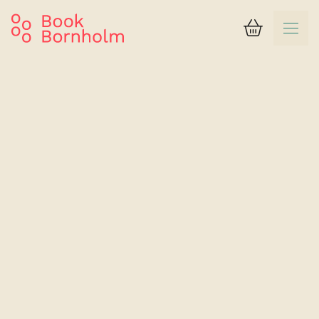
Kurv
Søgeresultat
Hotel GSH
Værelse til 4 personer