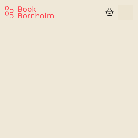
Kurv
Søgeresultat
Fredensborg Badehotel
Suite med havudsigt