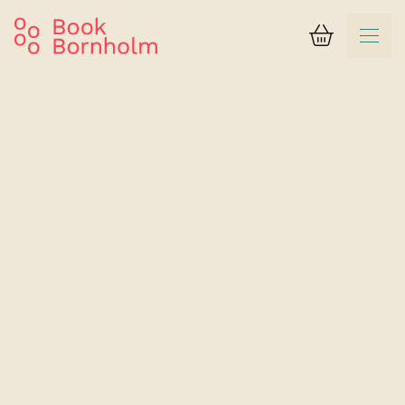
Kurv
Søgeresultat
Fredensborg Badehotel
RoyalSuite med havudsigt