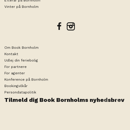
Efterår på Bornholm
Vinter på Bornholm
facebook
instagram
Om Book Bornholm
Kontakt
Udlej din feriebolig
For partnere
For agenter
Konference på Bornholm
Bookingvilkår
Persondatapolitik
Tilmeld dig Book Bornholms nyhedsbrev
Rediger søgning
2 personer
Teknisk ansvarlig arrangør er ByNordiq ApS |
Medlemsnummer i Rejsegarantifonden 1936