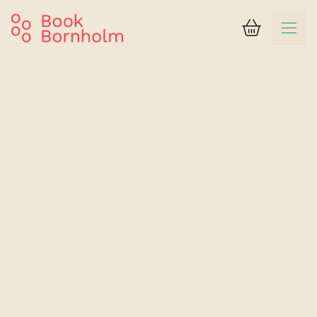
Kurv
Søgeresultat
Hotel Abildgård
Dobbeltværelser med 1 sideværelse – 3 personer