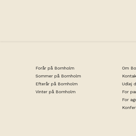
Alle lejligheder har: toilet/douche, minikø
terrasse. Slutrengøring, linned & håndklæde
Forår på Bornholm
Om Bo
Sommer på Bornholm
Kontak
Efterår på Bornholm
Udlej d
Vinter på Bornholm
For pa
For ag
Konfe
Bookin
facebook
instagram
Person