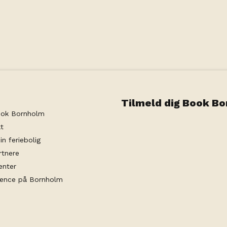
kken, køleskab, kaffemaskine, TV, balkon eller
r er inklusive.
Tilmeld dig Book B
ok Bornholm
t
in feriebolig
rtnere
enter
rence på Bornholm
gvilkår
datapolitik