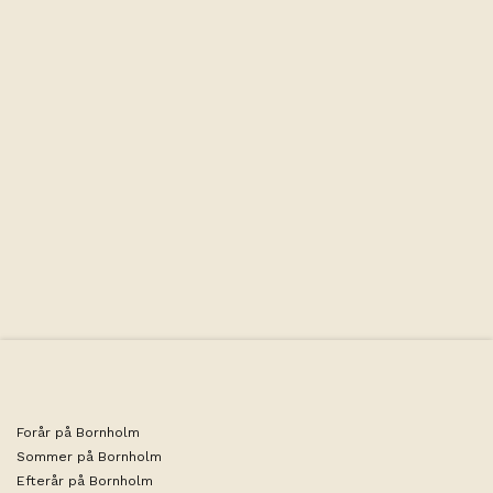
Alle værelser har: toilet/douche, minikøkken, køleskab,
kaffemaskine, TV, balkon eller terrasse. Slutrengøring, linned
& håndklæder er inklusive.
Forår på Bornholm
Sommer på Bornholm
Efterår på Bornholm