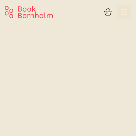
Kurv
Søgeresultat
Strandhotel Balka Søbad
Dobbeltværelse Type A