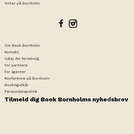
Vinter på Bornholm
facebook
instagram
Om Book Bornholm
Kontakt
Udlej din feriebolig
For partnere
For agenter
Konference på Bornholm
Bookingvilkår
Persondatapolitik
Tilmeld dig Book Bornholms nyhedsbrev
Rediger søgning
2 personer
Teknisk ansvarlig arrangør er ByNordiq ApS |
Medlemsnummer i Rejsegarantifonden 1936
Produced by
Visit Technology Group
with
Citybreak™