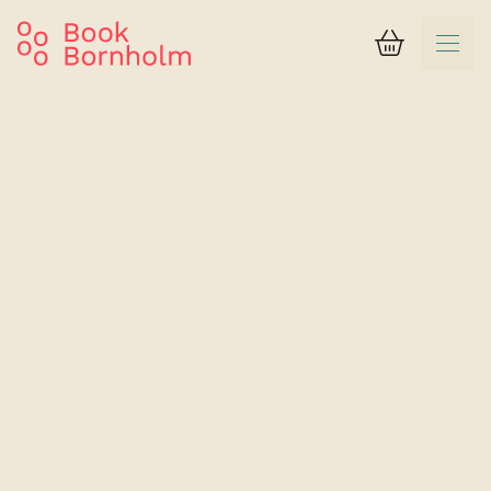
Kurv
Søgeresultat
Strandhotel Balka Søbad
Dobbeltværelse Type D