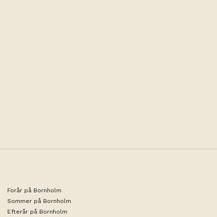
Alle værelser har: toilet/douche, minikøkken, køleskab,
kaffemaskine, TV, balkon eller terrasse. Slutrengøring, linned
& håndklæder er inklusive.
Forår på Bornholm
Sommer på Bornholm
Efterår på Bornholm