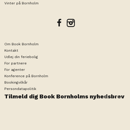
Vinter på Bornholm
facebook
instagram
Om Book Bornholm
Kontakt
Udlej din feriebolig
For partnere
For agenter
Konference på Bornholm
Bookingvilkår
Persondatapolitik
Tilmeld dig Book Bornholms nyhedsbrev
Rediger søgning
2 personer
Teknisk ansvarlig arrangør er ByNordiq ApS |
Medlemsnummer i Rejsegarantifonden 1936
Produced by
Visit Technology Group
with
Citybreak™