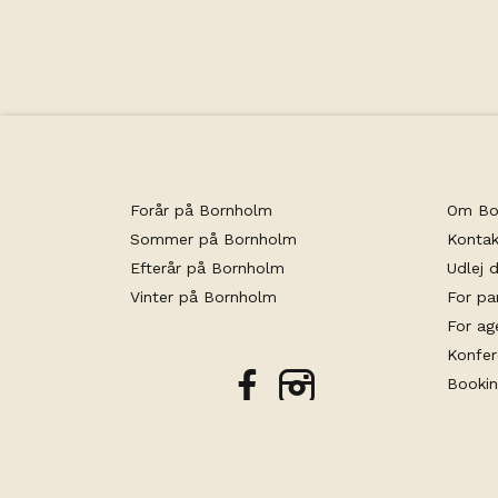
Forår på Bornholm
Om Bo
Sommer på Bornholm
Kontak
Efterår på Bornholm
Udlej d
Vinter på Bornholm
For pa
For ag
Konfe
Bookin
facebook
instagram
Person
Teknisk an
Produced by