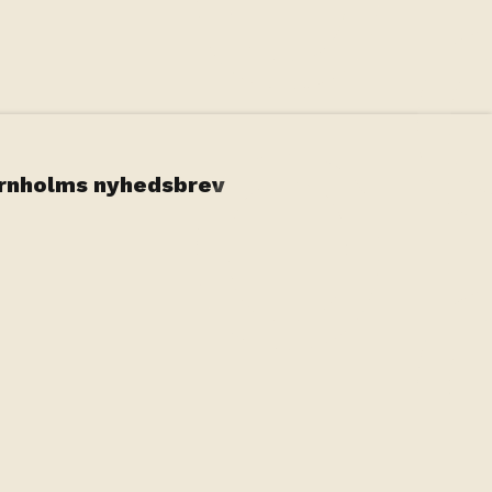
ornholms nyhedsbrev
fonden 1936
vation System