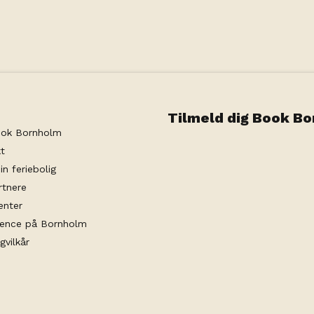
Tilmeld dig Book B
ok Bornholm
t
in feriebolig
rtnere
enter
rence på Bornholm
gvilkår
datapolitik
svarlig arrangør er ByNordiq ApS | Medlemsnummer i Rejsegaranti
Visit Technology Group
with
Citybreak™ Information & Reser