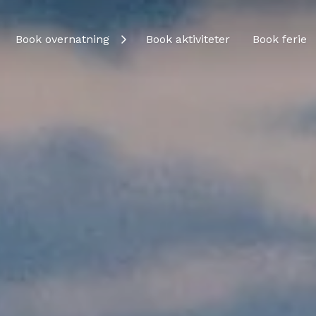
Book overnatning
Book aktiviteter
Book ferie