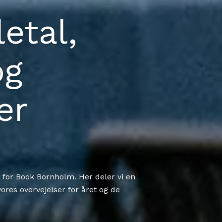
etal,
og
er
u for Book Bornholm. Her deler vi en
ores overvejelser for året og de