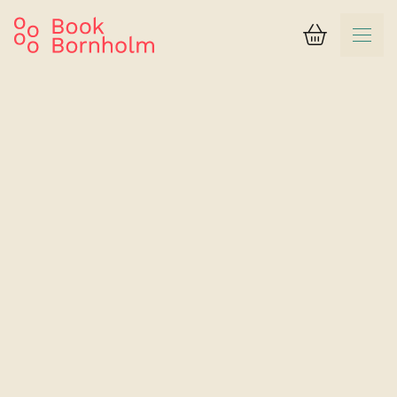
Varukorg
Resultat
Strandhotel Balka Søbad
Familjerum Typ D för 5 personer