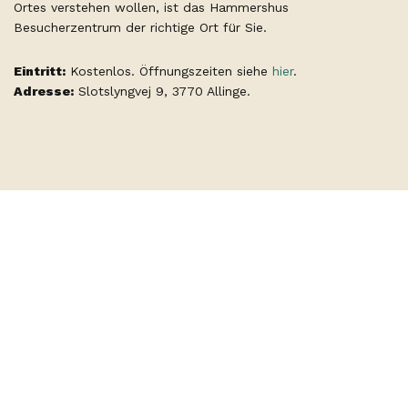
Ortes verstehen wollen, ist das Hammershus
Besucherzentrum der richtige Ort für Sie.
Eintritt:
Kostenlos. Öffnungszeiten siehe
hier
.
Adresse:
Slotslyngvej 9, 3770 Allinge.
Eine Zeitreise in der Burgruine
Hammerhus
Machen Sie eine Zeitreise zurück ins Mittelalter und erkunden
Sie die faszinierenden historischen Facetten der Burgruine
Hammershus. Erleben Sie Jahrhunderte dramatischer und
spannender Geschichte, während Sie sich durch die gut
erhaltenen Burgruinen bewegen.