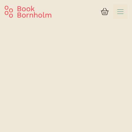
Varukorg
Resultat
Gudhjem Vandrerhjem
Familjerum för max 4 personer