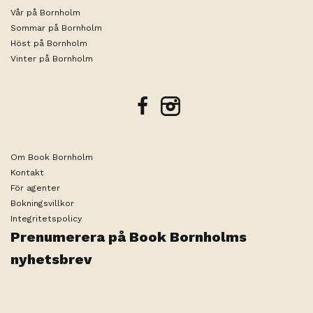
Vår på Bornholm
Sommar på Bornholm
Höst på Bornholm
Vinter på Bornholm
facebook
instagram
Om Book Bornholm
Kontakt
För agenter
Bokningsvillkor
Integritetspolicy
Prenumerera på Book Bornholms
Datum eller antal gäster har inte
Ändra sökning
valts ännu
nyhetsbrev
Produced by
Visit Technology Group
with
Citybreak™