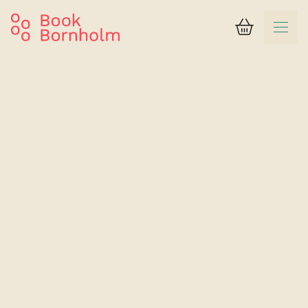
Varukorg
Resultat
Nexø Hostel
Enkelrum med delat badrum, inkl. sänglinne &