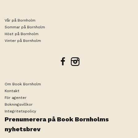
Vår på Bornholm
Sommar på Bornholm
Höst på Bornholm
Vinter på Bornholm
facebook
instagram
Om Book Bornholm
Kontakt
För agenter
Bokningsvillkor
Integritetspolicy
Prenumerera på Book Bornholms
Datum eller antal gäster har inte
Ändra sökning
valts ännu
nyhetsbrev