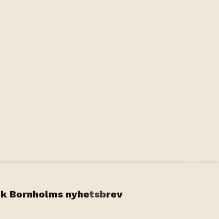
31
36
Valbart som incheckningsdatum
Ingen incheckning
Gäster
1 rum, 2 personer
Uppdatera sök
k Bornholms nyhetsbrev