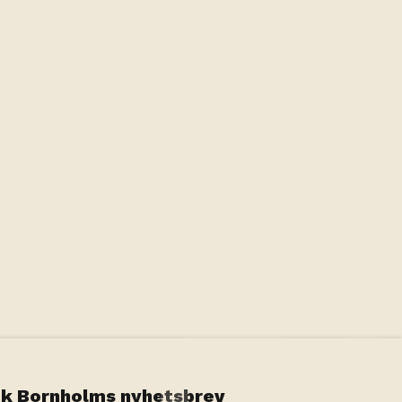
31
36
Valbart som incheckningsdatum
Ingen incheckning
Gäster
1 rum, 2 personer
Uppdatera sök
k Bornholms nyhetsbrev