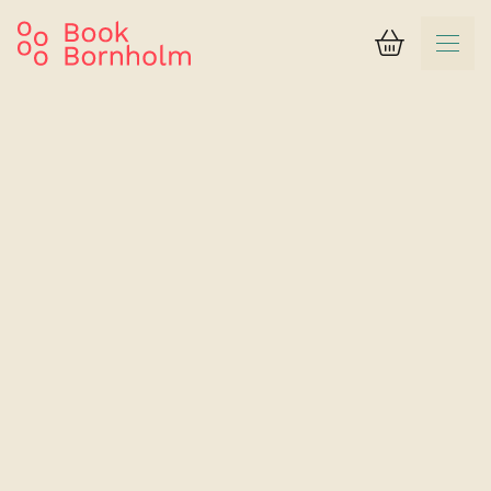
Varukorg
Resultat
Hotel Sandvig Havn
Enkelrum