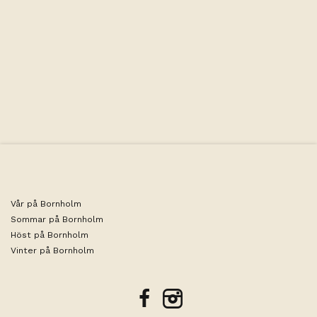
Storlek: 9-12 m2 | Sängar: 1 enkelsäng 90 cm bred | Frukost
ingår
Vår på Bornholm
Sommar på Bornholm
Höst på Bornholm
Vinter på Bornholm
facebook
instagram