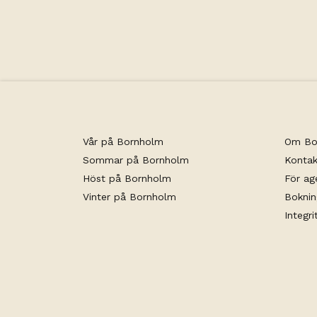
Clever laddstolpar. Det finns dessutom möjl
duplex lägenheten för den stora familjen, 
Vår på Bornholm
Om Bo
Sommar på Bornholm
Kontak
Höst på Bornholm
För ag
Vinter på Bornholm
Boknin
Integri
facebook
instagram
Produced by