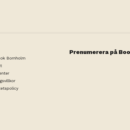
ighet för att öppna en förbindelsedörr till
som gärna hyr hela Sandhuset. Min. 2 nätter.
Prenumerera på Boo
ok Bornholm
t
enter
gsvillkor
tetspolicy
Visit Technology Group
with
Citybreak™ Information & Reser