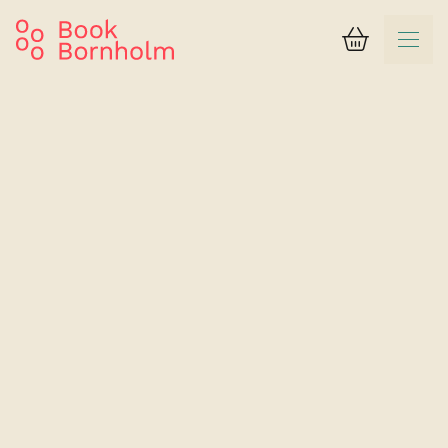
Varukorg
Resultat
Griffen Spahotel
Dubbelrum