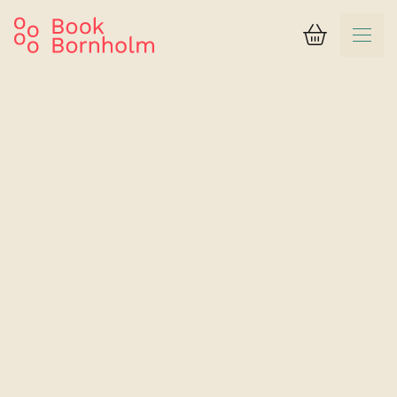
Varukorg
Resultat
Hotel Friheden
Standard room with extra bed