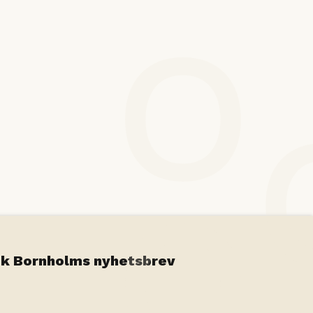
Leaflet
|
©
OpenStreetMap
contributors
k Bornholms nyhetsbrev