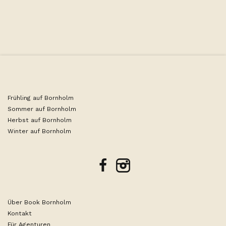
Leaflet
|
©
OpenStreetMap
contributors
Frühling auf Bornholm
Sommer auf Bornholm
Herbst auf Bornholm
Winter auf Bornholm
facebook
instagram
Über Book Bornholm
Kontakt
Für Agenturen