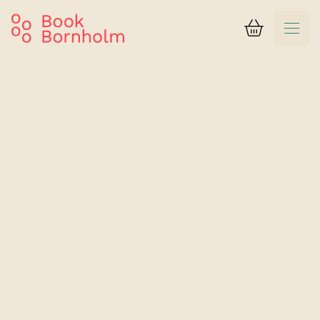
Kurv
Suchergebnis
Dueodde Familiecamping & Hostel
Zeltplatz