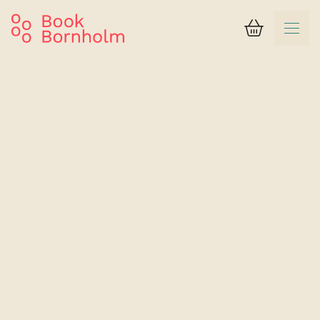
Kurv
Suchergebnis
Boesvang
Ferienwohnung (5) 2-4 Personen mit Meerblick