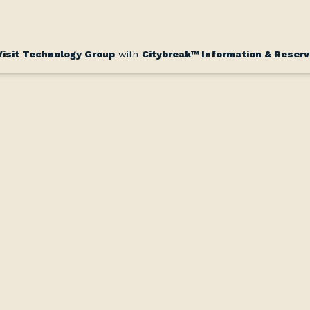
Visit Technology Group
with
Citybreak™ Information & Reser