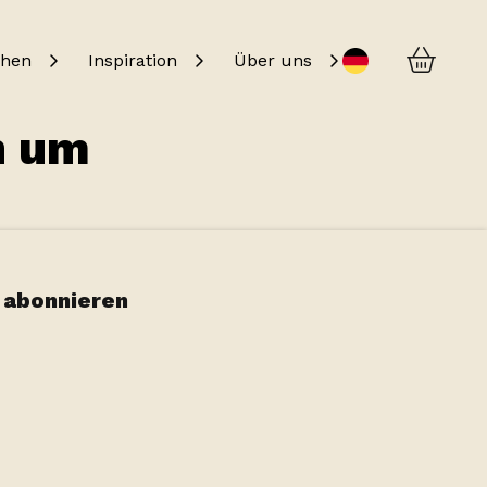
Kurv
Change language
chen
Inspiration
Über uns
n um
 abonnieren