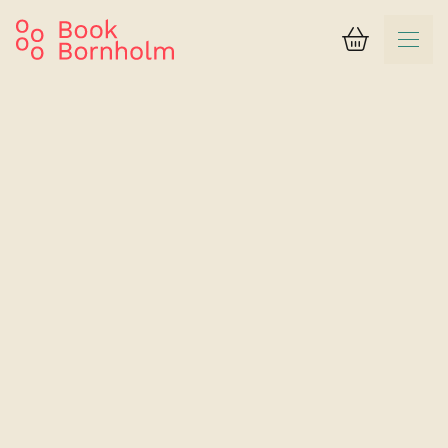
Kurv
Suchergebnis
Nordskoven Strand Camping
Askhytten (2 Pers.)