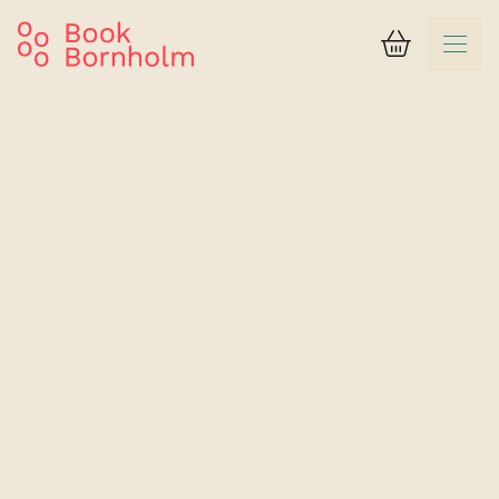
Kurv
Suchergebnis
Svaneke Vandrerhjem