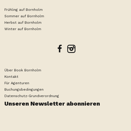
Frühling auf Bornholm
Sommer auf Bornholm
Herbst auf Bornholm
Winter auf Bornholm
facebook
instagram
Über Book Bornholm
Kontakt
Für Agenturen
Buchungsbedingungen
Suche ändern
2 Personen
Datenschutz-Grundverordnung
Unseren Newsletter abonnieren
Produced by
Visit Technology Group
with
Citybreak™
Information & Reservation System