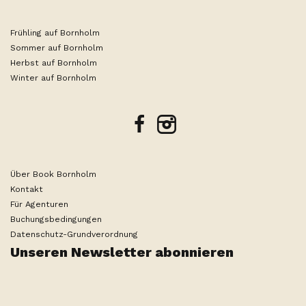
Frühling auf Bornholm
Sommer auf Bornholm
Herbst auf Bornholm
Winter auf Bornholm
facebook
instagram
Über Book Bornholm
Kontakt
Für Agenturen
Buchungsbedingungen
Sie haben noch kein Datum or Gäste
Datenschutz-Grundverordnung
Suche ändern
ausgewählt
Unseren Newsletter abonnieren
Produced by
Visit Technology Group
with
Citybreak™