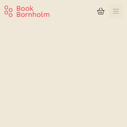
Kurv
Suchergebnis
Nexø Hostel
Einzelzimmer