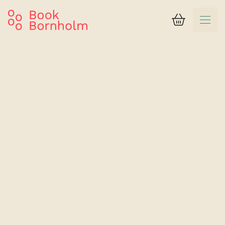
Kurv
Suchergebnis
Hotel Sniva
Familienzimmer
Betten 2