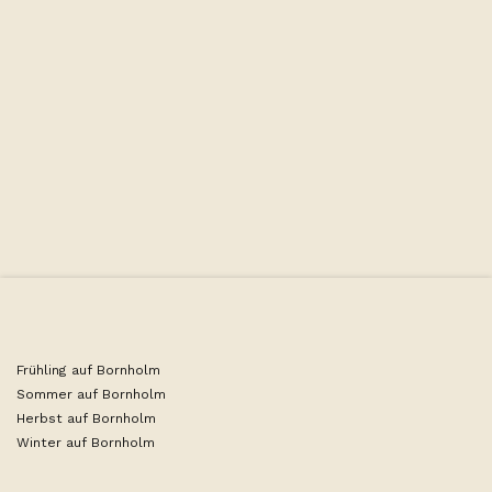
Größe: 16-20 m2 | Betten: 2x Einzelbetten 90 cm breit |
Frühstück inklusive
Frühling auf Bornholm
Sommer auf Bornholm
Herbst auf Bornholm
Winter auf Bornholm