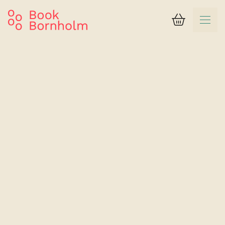
Kurv
Suchergebnis
Hotel Sandvig Havn
Doppelzimmer Standard